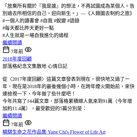
「放棄所有關於『我是誰』的想法，不再試圖成為某個人。告
別過去所相信的自己，迎向新生。」—《人類圖去制約之旅》
#一個人的讀書會 #自我 #蛻變 #語錄
#每天都比昨天更好一點
#人生就是一場自我進化的過程
繼續閱讀
7年前
2018年度回顧
部落格紀念文集散地
心情日記
從〈2017年度回顧〉這篇文章發表到現在，很快地又過了一
年，現在是2018年的最後幾個小時，在跨年煙火開始前，來快
速檢視一下，今年做了些什麼吧！
今年共寫了144篇文章，部落格累積總人氣來到91萬（今年增
加約11.4萬），最受歡迎的5篇分別是：
繼續閱讀
7年前
楊騏生命之花作品集 Yang Chi's Flower of Life Art