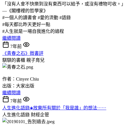
「沒有人會不快樂到沒有東西可以給予，或沒有禮物可收。」
—《閣樓裡的哲學家》
#一個人的讀書會 #愛的流動 #語錄
#每天都比昨天更好一點
#人生就是一場自我進化的過程
繼續閱讀
7年前
《青春之石》微書評
騏騏的書櫃
親子育兒
作者：Cinyee Chiu
出版：大家出版
繼續閱讀
7年前
人生進化語錄◈放棄所有關於「我是誰」的想法⋯⋯
人生進化語錄
財經企管