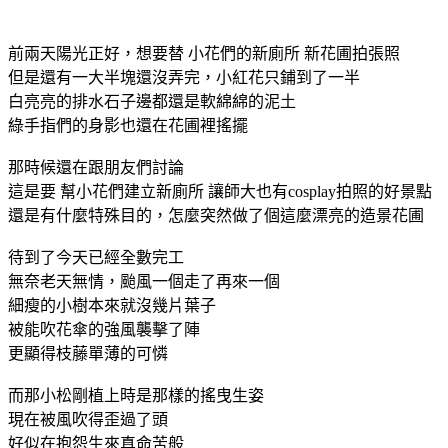
前兩天陽光正好，想要替 小花們的新廁所 新花圃拍張照
但是還有一大半塊還沒弄完，小紅花只鋪到了一半
白亮亮的排水石子邊都還是軟綿綿的泥土
綠手指們的身影也還在花圃裡搖擺
那時候還在跟朋友們討論
這是要 幫小花們建立新廁所 讓師大也有cosplay拍照的好景點
還是有什麼特殊目的，怎麼突然做了個這麼漂亮的造景花圃
待到了今天已經全數完工
無奈老天無情，颱風一個走了再來一個
細瘦的小樹本來就沒幾片葉子
被能吹花傘的強風襲擊了陣
更顯得枝藤單薄的可憐
而那小松剛植上時是那樣的搖曳生姿
現在被風吹得歪過了頭
好似在抱怨生來真命苦般