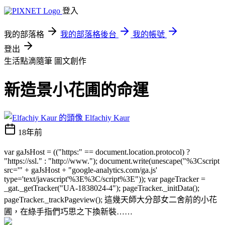
登入
我的部落格
我的部落格後台
我的帳號
登出
生活點滴隨筆
圖文創作
新造景小花圃的命運
Elfachiy Kaur
18年前
var gaJsHost = (("https:" == document.location.protocol) ?
"https://ssl." : "http://www."); document.write(unescape("%3Cscript
src='" + gaJsHost + "google-analytics.com/ga.js'
type='text/javascript'%3E%3C/script%3E")); var pageTracker =
_gat._getTracker("UA-1838024-4"); pageTracker._initData();
pageTracker._trackPageview(); 這幾天師大分部女二舍前的小花
圃，在綠手指們巧思之下換新裝……