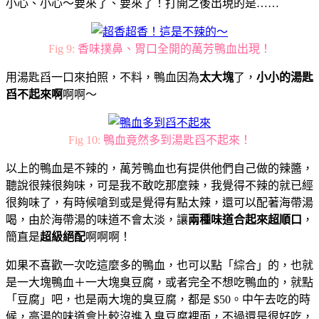
小心、小心～要來了、要來了！打開之後出現的是……
Fig 9:
香味撲鼻、胃口全開的萬芳鴨血出現！
用湯匙舀一口來拍照，不料，鴨血因為
太大塊
了，
小小的湯匙
舀不起來啊
啊啊～
Fig 10:
鴨血竟然多到湯匙舀不起來！
以上的鴨血是不辣的，萬芳鴨血也有提供他們自己做的辣醬，
聽說很辣很夠味，可是我不敢吃那麼辣，我覺得不辣的就已經
很夠味了，有時候嗆到或是覺得有點太辣，還可以配著海帶湯
喝，由於海帶湯的味道不會太淡，讓
兩種味道合起來超順口
，
簡直是
超級絕配
啊啊啊！
如果不喜歡一次吃這麼多的鴨血，也可以點「綜合」的，也就
是一大塊鴨血＋一大塊臭豆腐，或者完全不想吃鴨血的，就點
「豆腐」吧，也是兩大塊的臭豆腐，都是 $50。中午去吃的時
候，高湯的味道會比較沒進入臭豆腐裡面，不過還是很好吃，