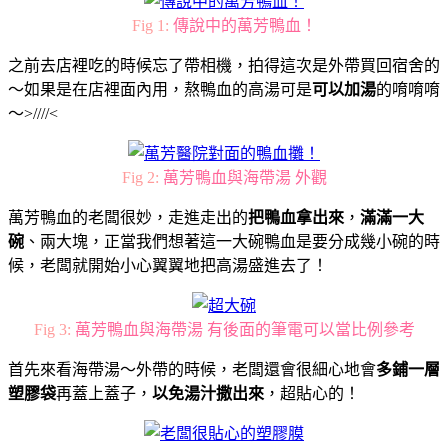
Fig 1:
傳說中的萬芳鴨血！
之前去店裡吃的時候忘了帶相機，拍得這次是外帶買回宿舍的
～如果是在店裡面內用，熬鴨血的高湯可是
可以加湯
的唷唷唷
～>////<
Fig 2:
萬芳鴨血與海帶湯 外觀
萬芳鴨血的老闆很妙，走進走出的
把鴨血拿出來
，
滿滿一大
碗
、兩大塊，正當我們想著這一大碗鴨血是要分成幾小碗的時
候，老闆就開始小心翼翼地把高湯盛進去了！
Fig 3:
萬芳鴨血與海帶湯 有後面的筆電可以當比例參考
首先來看海帶湯～外帶的時候，老闆還會很細心地會
多鋪一層
塑膠袋
再蓋上蓋子，
以免湯汁撒出來
，超貼心的！