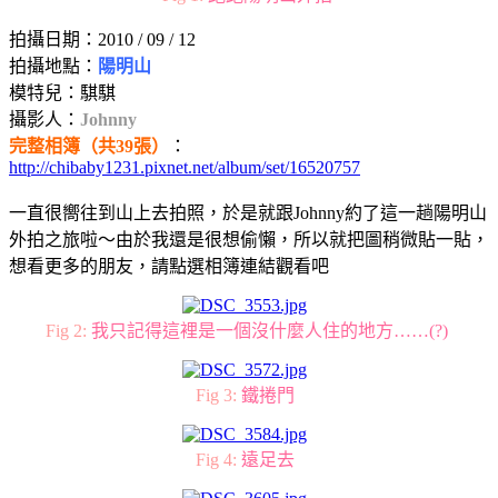
拍攝日期：2010 / 09 / 12
拍攝地點：
陽明山
模特兒：騏騏
攝影人：
Johnny
完整相簿（共39張）
：
http://chibaby1231.pixnet.net/album/set/16520757
一直很嚮往到山上去拍照，於是就跟Johnny約了這一趟陽明山
外拍之旅啦～由於我還是很想偷懶，所以就把圖稍微貼一貼，
想看更多的朋友，請點選相簿連結觀看吧
Fig 2:
我只記得這裡是一個沒什麼人住的地方……
(?)
Fig 3:
鐵捲門
Fig 4:
遠足去