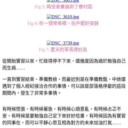
Fig 5:
時空背景換到了眷村區
Fig 6:
在一個窄巷裡，住戶都好安靜
Fig 7:
夏天的草長得好高
從開始實習以來，忙碌得停不下來，還幾度因為過於勉強自己
而生病……
一直到實習結束、準備教檢，而最近則是在準備教甄，中途還
遇到了個人經紀接洽合作的事情，可以說是部落格停歇的這段
期間內，發生了非常多事情。
有時候慌張、有時候著急，有時候心煩意亂，有時候忐忑不
安，有時候是要勉強自己定下來好好唸書，有時候因為有實習
的同事在，而可以平靜心思互相為對方的未來加油打氣……