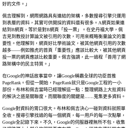
好的文件。」
佩吉理解到，網際網路具有連結的架構，多數搜尋引擎只運用
到表層的資料，其實可供開採的資料還有很多。A網頁如果連
結到B網頁，等於是對B網頁「投一票」。在史丹福大學，佩
吉見到教授計算論文被引用的次數，可用來概略衡量論文的重
要性。他理解到，網頁好比學術論文，被其他網頁引用的次數
越多——例如雅虎的首頁「重要性」應該比較大，被其他網頁
投一票的網頁應該比較重要。佩吉強調，此一過程「善用了網
路架構中的民主特質。」
在Google的神話故事當中，讓Google稱霸全球的功臣首推
PageRank。但從一開始，PageRank就只是Google工程的一小
部份。布林和佩吉當時已經理解這一點：整理網路上大批資料
的解決之道是關聯度，而關聯度的關鍵是……蒐集更多資料。
Google對資料的胃口很大。布林和佩吉決心一碰到資料就照單
全收。搜尋引擎找過的每一個網頁，每一用戶的每一次點擊，
Google全記錄下來。不久，Google的伺服器裡無所不包，收集