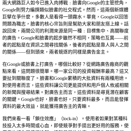
兩大網路巨人如今已進入肉搏戰﹕臉書向Google的主管挖角，
Google則努力編撰類似臉書的社交程式。然而，這兩個新媒體
巨擘在爭什麼，多數人是看得一頭霧水。畢竟，Google以回答
問題為職志，臉書的核心宗旨則是幫助大家和朋友搭上線。話
說回來，兩間公司的利潤來源是同一種﹕目標集中、高關聯度
的廣告。Google和臉書的起步雖然不相同，策略也互異——前
者的起點是在資訊之間尋找關係，後者的起點是靠人與人之間
的關係——但到頭來，兩者競逐的同樣是廣告金主。
在Google或臉書上打廣告，哪個比較好？從網路廣告廠商的觀
點來看，這問題很簡單。哪一家公司的投資報酬率最高？這又
要扯到關聯度了。臉書和Google累積的大批資料有兩種用途。
對使用者而言，這些資料讓公司更能提供和用戶個人攸戚相關
的新聞與搜尋結果。對廣告主而言，這些資料是尋覓潛在顧客
的關鍵。Google也好，臉書也好，只要資料最多，而且能發揮
資料的最大效益，就能獲得廣告主的青睞。
我們來看一看「鎖住效應」（lock-in）。使用者如果對某種科
技投入太多時間或心血，即使競爭對手提出更好用的服務，使