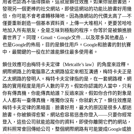
用者也認為不值得換新，這就是鎖住效應。如果你是臉書迷，
發現另一個更棒的社交網站，即使這網站的功能比臉書好用幾
倍，你可能不會考慮轉移陣地，因為換網站的代價太高了—不
僅要重新創造一個基本資料頁，上傳一大堆相片，更要苦哈哈
地加入所有朋友，全是乏味到極點的程序。你等於是被鎖進臉
書世界了。同理，Gmail、Google文件…以及眾多其他產品，
也是Google的佈局，目的是鎖住用戶。Google和臉書的對抗賽
中，最關鍵的一役在於誰能鎖住最多使用者。
鎖住效應可由梅特卡夫定律（Metcalfe’s law）的角度來詮釋。
網際網路上的電腦靠乙太網路協定來相互溝通，梅特卡夫正是
乙太網路的發明人。梅特卡夫定律指的是，在一套網路裡，網
路的實用程度是用戶人數的平方。假如你認識的人當中，只有
你有傳真機，你能傳真給誰？反過來說，假如你合作的對象是
人人都有一臺傳真機，唯獨你沒有，你就虧大了。鎖住效應是
梅特卡夫定律的黑暗面﹕臉書好用，最大的原因是很多人都迷
臉書。你被鎖得愈緊，網站愈容易慫恿你登入——只要你經常
登入，這些公司就能追蹤你的資料，即使你離開它們的網站，
資料照常會回傳給公司，整個網際網路有可能變成Google或臉