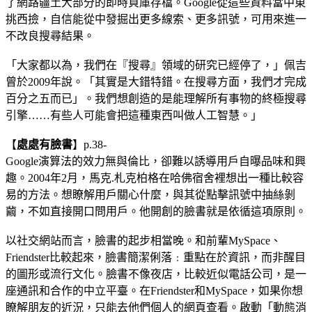
了網路疆土大部分的即時頁庫存檔。Google從這些資料當中東
挑西撿，自信能從中發掘出更多線索、更多訊號，可用來進一
不改良搜尋結果。
「大家都以為，我們在『搜尋』領域的研究已經停了，」佩吉
曾於2009年說。「其實是大錯特錯。在搜尋方面，我們才完成
百分之五而已」。我們想創造的是能理解所有事物的終極搜尋
引擎……有些人可能會把這種東西叫做人工智慧。」
【
處處有臉書
】p.38-
Google演算法的效力無與倫比，卻難以誘導用戶自曝品味和興
趣。2004年2月，馬克.札克柏格在哈佛宿舍裡想出一種比較容
易的方法。想瞭解用戶關心什麼，與其從點擊訊號中抽絲剝
繭，不如直接開口問用戶。他開創的臉書就是依循這項原則。
以社交網站而言，臉書的起步相當晚。和前輩MySpace、
Friendster比較起來，臉書簡潔俐落﹕重點在於資訊，而非醒目
的圖形或流行文化。臉書不像夜店，比較近似電話公司，是一
座通訊和合作的中立平臺。在Friendster和MySpace，如果你想
瞭解朋友的近況，只能去他們個人的網頁查看。啟動「動態消