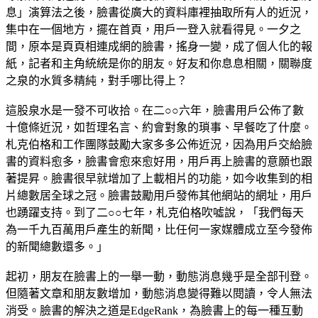
息」演算法之後，臉書從廣大的資料庫裡抽取所有人的近況，
集中在一個地方，擺在首頁，用戶一登入就看得見。一夕之
間，原本是頁頁相連成網的臉書，搖身一變，成了個人化的報
紙，記者和主角統統是你的朋友。好友和你息息相關，關聯度
之泉的水質多精純，對手哪比得上？
這股泉水是一發不可收拾。在二○○六年，臉書用戶公佈了數
十億條近況，如哲理名言、約會對象的瑣事、早餐吃了什麼。
札克伯格和工作團隊鼓勵大家多多公佈近況，因為用戶交給臉
書的資料愈多，臉書會愈來愈好用，用戶再上臉書的意願也跟
著提昇。臉書很早就增加了上載相片的功能，如今收集到的相
片總數居全球之冠。臉書鼓勵用戶發佈其他網站的網址，用戶
也踴躍支持。到了二○○七年，札克伯格吹噓說，「我們每天
為一千九百萬用戶產生的新聞，比任何一家媒體成立至今發佈
的新聞總數還多。」
起初，朋友在臉書上的一舉一動，動態消息幾乎是全部刊登。
但隨著文章和朋友數增加，動態消息變得難以閱讀，令人無法
消受。臉書的解決之道是EdgeRank，為臉書上的每一種互動