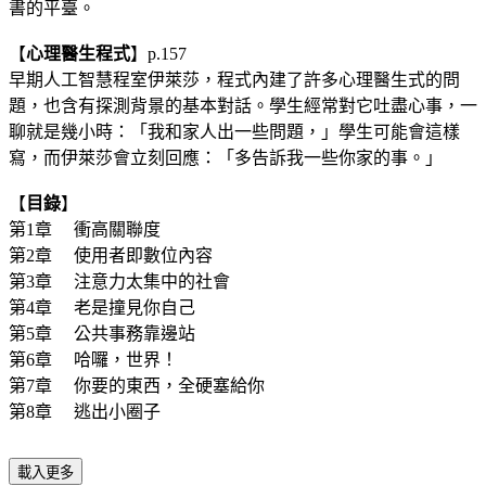
書的平臺。
【
心理醫生程式
】p.157
早期人工智慧程室伊萊莎，程式內建了許多心理醫生式的問
題，也含有探測背景的基本對話。學生經常對它吐盡心事，一
聊就是幾小時：「我和家人出一些問題，」學生可能會這樣
寫，而伊萊莎會立刻回應：「多告訴我一些你家的事。」
【
目錄
】
第1章 衝高關聯度
第2章 使用者即數位內容
第3章 注意力太集中的社會
第4章 老是撞見你自己
第5章 公共事務靠邊站
第6章 哈囉，世界！
第7章 你要的東西，全硬塞給你
第8章 逃出小圈子
載入更多