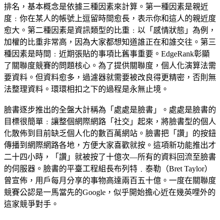
排名，基本概念是依據三種因素來計算。第一種因素是親近
度﹕你在某人的帳號上逗留時間愈長，表示你和這人的親近度
愈大。第二種因素是資訊類型的比重﹕以「感情狀態」為例，
加權的比重非常高，因為大家都想知道誰正在和誰交往。第三
種因素是時間﹕近期張貼的事項比舊事重要。EdgeRank彰顯
了關聯度競賽的問題核心。為了提供關聯度，個人化演算法需
要資料。但資料愈多，過濾器就需要被改良得更精密，否則無
法整理資料。環環相扣之下的過程是永無止境。
臉書逐步推出的全盤大計稱為「處處是臉書」。處處是臉書的
目標很簡單﹕讓整個網際網路「社交」起來，將臉書型的個人
化散佈到目前缺乏個人化的數百萬網站。臉書把「讚」的按鈕
傳播到網際網路各地，方便大家喜歡就按。這項新功能推出才
二十四小時，「讚」就被按了十億次—所有的資料回流至臉書
的伺服器。臉書的平臺工程組長布列特﹒泰勒（Bret Taylor）
曾宣佈，用戶每月分享的事物高達兩百五十億。一度在關聯度
競賽公認是一馬當先的Google，似乎開始擔心近在幾英哩外的
這家競爭對手。