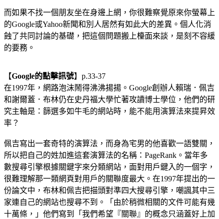
而如果不找一個朋友坐在身邊上網，你很難察覺原來你螢幕上
的Google或Yahoo新聞和別人居然有如此大的差異。個人化消
蝕了共同討論的基礎，把這個問題搬上檯面來談，是刻不容緩
的要務。
【
Google的點擊訊號
】p.33-37
在1997年，網路泡沫鬧得沸沸揚揚。Google創辦人賴瑞．佩吉
和謝爾蓋．布林仍在史丹福大學忙著攻讀博士學位，他們的研
究主軸是：篩選多如牛毛的網站時，能不能用演算法來提昇效
率？
佩吉寫出一套奇特的演算法，而身為宅男的他喜歡一語雙關，
所以把自己的姓加進這套演算法的名稱：PageRank。當年多
數搜尋引擎根據關鍵字來分類網站，面對用戶鍵入的一個字，
很難理解那一類網頁對用戶的關聯度最大。在1997年提出的一
份論文中，布林和佩吉把描頭對準四大搜尋引擎，嘲諷其中三
家連自己的網站也搜尋不到。「由於稍微相關的文件可能有幾
十萬條，」他們寫到「我們希望『關聯』的概念只涵蓋好上加