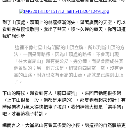
到了山頂處，頭頂上的林蔭逐漸消失，望著廣闊的天空，可以
看到雲朵慢慢散開、露出了藍天，噢～久違的藍天，你可知道
我好想你💙
這裡不像七星山有明顯的山頂立牌，所以判斷山頂的方
法，一個是靠路標，因為山頂處的路標，不會再出現
「往大崙尾山」還有幾公尺、幾分鐘，而是會變成往其
他景點的；另一個方法是，稍微向四周望一望，沒有更
高的山路，附近也沒有更高的山頭，那就是已經到山頂
了。
下山的時候，還看到有人「騎車遛狗」，來回帶牠跑很多趟
（上下山很長一段，狗都是用跑的），那隻狗看起來超壯！有
時候狗狗力氣大得快把車子拉飛，我們猜牠大概是「選手狗」
吧，才要這樣子特訓。
總而言之，大崙尾山有豐富多變的小徑，讓這裡的自然體驗更