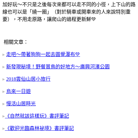
加好玩～不只是之後每次來都可以走不同的小徑，上下山的路
線也可以是「繞一圈」（對於騎車或開車來的人來說特別重
要），不用走原路，讓爬山的過程更新鮮
💚
相關文章：
▸
走吧～帶著狗狗一起去圓覺瀑布💚
▸
新發現秘境！野餐賞鳥的好地方～廣興河濱公園
▸
2018雲仙山居小旅行
▸
烏來一日遊
▸
慢活山居時光
▸
《自然就該這樣玩》書評筆記
▸
《歡迎光臨森林祕境》書評筆記