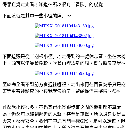
得靠直覺走走看才知道～所以很有「冒險」的感覺！
下面這就是其中一些小徑的照片～
下面這張是從「樹根小徑」才走得到的一處休息區，坐在木椅
上，頭可以倚靠著樹幹，吹著山裡清新的風，既放鬆又享受～
至於完全看不到前方會通往哪裡、走出來再往回看幾乎只是樹
叢等更有神秘感的小徑我就沒拍了，留給你們來探險～😉✨
雖然說小徑很多，不過其實小徑跟步道之間的距離都不算太
遠，仍然可以聽到鄰近的人聲，甚至是車聲，所以說只要是白
天來，都算安全。我們在中途有開手機GPS，是可以定位，但
因為小徑不會出現在地圖上，所以還是要靠自己走出來哩～✌