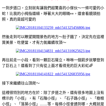
一到步道口，立刻就有讓我們超驚喜的小傢伙～一條可愛的小
蛇！比我的小拇指還細，睜著大大的眼睛👀，還會看鏡頭拍
照，真的是超可愛的
然後走到可以瞭望開闊景色的地方～肚子餓了，決定先在這裡
賞美景、吃便當，才有力氣繼續攻頂～
再往前走一小段，看到一顆巨石聳立。咻咻一個箭步就攀登到
了巨石上！還看到了只有從上面才看得見的巨大彩虹🌈
接下來繼續往山頂爬～
這裡很特別的地方在於：除了步道之外，還有很多地圖上沒有
標示的「小徑」，有「石階小徑」、「石子路小徑」、「樹根
小徑」、「落葉小徑」……等，每條小徑會通到哪，大概就是