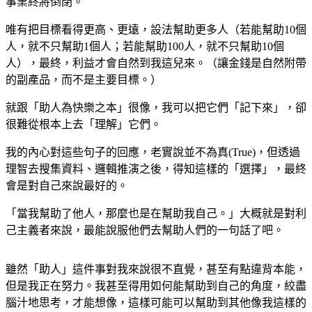
事業終將倒閉。
唯有把目標看得更高、更遠，設法幫助更多人（若能幫助10個
人，就不只幫助1個人；若能幫助100人，就不只幫助10個
人），最終，利益才會自然到我這兒來。（讓金錢是自然附帶
的副產品，而不是主要目標。）
就跟「助人為快樂之本」很像，我可以把它們「記下來」，卻
很難從根本上去「理解」它們。
我的內心對這些句子的回應，老實說並不為真(True)，但透過
理智去搜集資料、邏輯推演之後，得知這樣的「選擇」，最終
會是對自己來說最好的。
「當我幫助了他人，那麼也是在幫助我自己。」大概就是對利
己主義者來說，最能說服他們去幫助人們的一句話了吧。
雖然「助人」這件事對我來說很不直覺，甚至有點違背本能，
但是我正在努力。我甚至得用如何能幫助到自己的角度，絞盡
腦汁地思考，才能想像，這樣可能可以幫助到其他像我這樣的