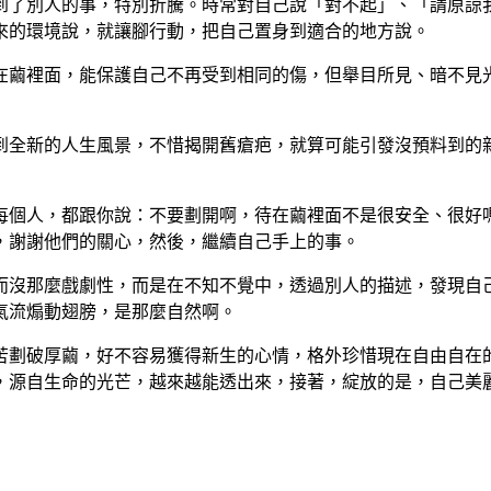
到了別人的事，特別折騰。時常對自己說「對不起」、「請原諒
來的環境說，就讓腳行動，把自己置身到適合的地方說。
在繭裡面，能保護自己不再受到相同的傷，但舉目所見、暗不見
到全新的人生風景，不惜揭開舊瘡疤，就算可能引發沒預料到的
每個人，都跟你說：不要劃開啊，待在繭裡面不是很安全、很好
，謝謝他們的關心，然後，繼續自己手上的事。
而沒那麼戲劇性，而是在不知不覺中，透過別人的描述，發現自
氣流煽動翅膀，是那麼自然啊。
苦劃破厚繭，好不容易獲得新生的心情，格外珍惜現在自由自在
，源自生命的光芒，越來越能透出來，接著，綻放的是，自己美