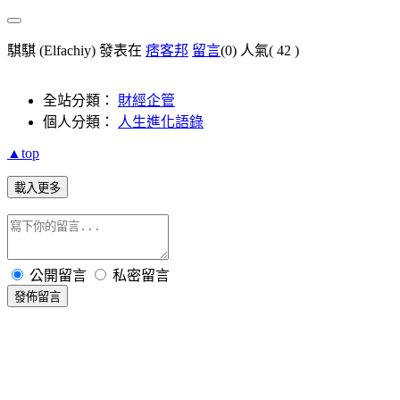
騏騏 (Elfachiy) 發表在
痞客邦
留言
(0)
人氣(
42
)
全站分類：
財經企管
個人分類：
人生進化語錄
▲top
載入更多
公開留言
私密留言
發佈留言