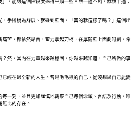
我」，能讓這個階段度過得平順一些。說一遍不夠，就說十遍；
光，手腳稍為舒展、就碰到壁面，「真的就這樣了嗎？」這個出
新痛苦，都依然昂首，奮力拿起刀柄，在厚繭壁上面劃呀劃，希
嗎？然，當內在力量越來越穩固，你越來越知道，自己所做的事
己已經在過全新的人生。曾是毛毛蟲的自己，從沒想過自己能變
的每一刻，並且更加謹慎地觀察自己每個念頭、言語及行動，唯
麗無比的存在。