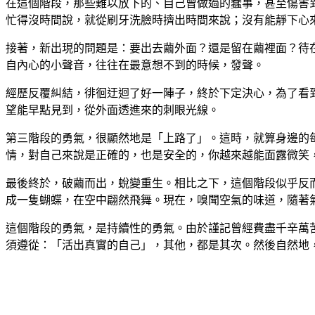
在這個階段，那些難以放下的、自己曾做過的蠢事，甚至傷害
忙得沒時間說，就從刷牙洗臉時擠出時間來說；沒有能靜下心
接著，新出現的問題是：要出去繭外面？還是留在繭裡面？待
自內心的小聲音，往往在最意想不到的時候，發聲。
經歷反覆糾結，徘徊迂迴了好一陣子，終於下定決心，為了看
望能早點見到，從外面透進來的刺眼光線。
第三階段的勇氣，很顯然地是「上路了」。這時，就算身邊的
情，對自己來說是正確的，也是安全的，你越來越能面露微笑
最後終於，破繭而出，蛻變重生。相比之下，這個階段似乎反
成一隻蝴蝶，在空中翩然飛舞。現在，嗅聞空氣的味道，隨著
這個階段的勇氣，是持續性的勇氣。由於謹記曾經費盡千辛萬
須遵從：「活出真實的自己」，其他，都是其次。然後自然地