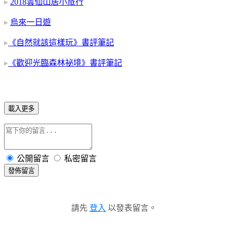
▸
2018雲仙山居小旅行
▸
烏來一日遊
▸
《自然就該這樣玩》書評筆記
▸
《歡迎光臨森林祕境》書評筆記
載入更多
公開留言
私密留言
發佈留言
請先
登入
以發表留言。