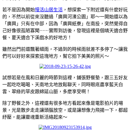
若不是因為開始
慢活山居生活
，想探索一下附近還有什麼好玩
的，不然以前從來沒聽過「廣興河濱公園」耶～一開始還以為
「廣興」只有在中部，因為「廣興紙寮」在南投，突然覺得自
己好像很孤陋寡聞⋯⋯實際到訪後，發現這裡是個晴天適合野
餐、夏天適合下溪戲水的好地方！
雖然出門前還飄著細雨，不過到的時候雨就差不多停了～讓我
們可以好好來探索這塊地方，幫它拍下美美的照片～
試想若是在風和日麗的時節到這裡，鋪張野餐墊，跟三五好友
一起吃吃喝喝、天南地北地放鬆聊天，同時眼底盡享藍天白
雲、翠綠的草皮跟綿延山脈，多麽享受啊！
除了野餐之外，這裡還有很多地方看起來像是電影拍片的場
景，光是散步走走讓頭腦放空，或是讓想像力飛揚一下，都超
紓壓，能讓靈魂重新活絡起來～