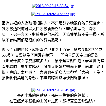
因為這裡的人為破壞相對少，不只是芬多精跟負離子濃度高，
讓呼吸道跟肺可以大口呼吸新鮮空氣，盡情地享受「森呼
吸」，另一方面，對於鳥兒們來說，因為棲地較不受干擾，所
以不論晴雨都是很好的的賞鳥熱點。
像我們到的時候，就很幸運地看到上百隻（應該少說有300或
500隻）白鷺鷥為了南遷在練飛，一開始只是天空上的黑點
（那是什麼？怎麼那麼多！），後來越來越靠近，看著牠們整
齊地轉向、螺旋式降落，滑翔與振翅的畫面不是「高清」能比
擬，真的是太壯觀了！旁邊也有愛鳥人士帶著「大砲」，為了
捕捉牠們美麗的身影，喀嚓喀嚓地沒讓快門聲停過。
畫面中橫的白點點，都是一隻隻的白鷺鷥；
在已經美不勝收的山與水之間，顯得更是畫龍點睛。