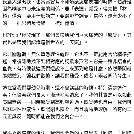
長篇大論的我，也常常會有不知道該怎麼表達的時候。也許是
因為喉嚨中心未定義的關係，要「表達」感受，得先把「材
料」備齊：要用什麼語言，要選哪些詞彙，當然，還有少不了
的
——
把思緒及情緒一一梳理釐清。
也許你已經發現了，那個會帶給我們巨大痛苦的「感受」，其
實也是帶我們認識這個世界的「天賦」。
它非關邏輯，無法單憑理性處理，它也不一定能用言語精準描
述，常複雜地找不到相對應的詞彙來形容。它是一種非語言的
直覺，有時候就連我們還說不上來那到底是什麼，依然瞬間就
能體驗到：讓我們歡愉、讓我們難受，或者，兩者同時發生。
這在當我們嬰幼兒時期、還不會講話的時候，特別清楚這件
事；但隨著我們長大，漸漸地就遺忘了，我們其實是可以如此
廣闊無邊
——
同時感受到高興與難過，既受縛也自由；我們可
以既理性也感性，既陽剛也陰柔，而且清晰地理解，所有的二
元正與反，隨時都能在我們之內合一。
我很喜歡這樣的說法：我們需要做的，只是去「回憶」；回憶