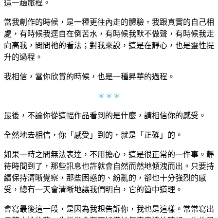
這一趟旅程。
當我創作的時候，是一種更往內走的體驗，我跟真實的自己相
處，有時候我逕自在倒苦水，有時候我默不做聲，有時候我走
向高我，問問祂的看法；對我來說，這是在靜心，也是靈性提
升的過程。
我相信，當你欣賞的時候，也是一種昇華的過程。
＊＊＊
最後，不論你從這幅作品看到的是什麼，請相信你的感受。
全然地去相信，你「感受」到的，就是「正確」的。
如果一時之間無法表達，不用擔心，這是很正常的一件事。靜
待時間到了，那些訊息也許就會自然而然地傾洩而出。只要持
續保持清晰覺察，那些困惑的、紛亂的，卻也十分強烈的感
受，總有一天會清晰地讓我們明白，它的箇中道理。
會寫最後這一段，是因為我想告訴你，我也是這樣。常常寫出