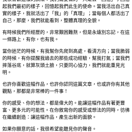
起我們最初的樣子，回憶起我們此生的使命。當我活出自己真
實的樣子，我就活出了「我」的「真理」；當每個人都活出了
自己，那麼，我們就能看到，整體真理的全貌。
有時候我們所經歷的，非常艱困難熬，但是永遠別忘記，在這
一條路上，有你，也有我。
當你迷茫的時候，有我幫你先爬到高處，看清方向；當我脆弱
的時候，有你提醒我過去的那些成功經驗，幫我打氣；當我們
摔落谷底，就算灰頭土臉，只要同心協力，我們就能重見光
明。
也許你喜歡這幅作品，也許你認同這篇文章，也或許你有其他
觀點，那都是非常棒的一件事！
你的感受、你的想法，都是偉大的。能讓這幅作品有著更豐
富、更多元的可能性。在你敘寫你的感受或想法的同時，彷彿
在繼續創造：讓這幅作品，產生出新的面貌。
如果你願意的話，我很希望能聽見你的聲音。