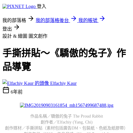
登入
我的部落格
我的部落格後台
我的帳號
登出
設計 & 繪圖
圖文創作
手撕拼貼～《驕傲的兔子》作
品導覽
Elfachiy Kaur
6年前
作品名稱／驕傲的兔子 The Proud Rabbit
創作者／
Elfachiy
(
Yang
,
Chi
)
創作媒材／手撕拼貼（素材包括廣告
DM
、包裝紙、色紙及紙膠帶）