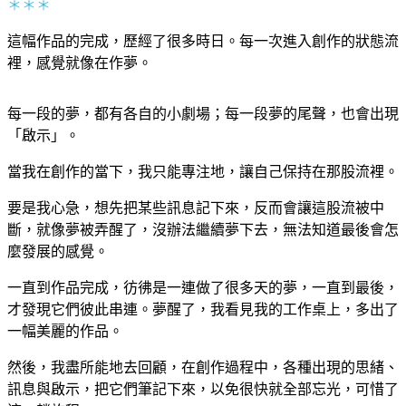
＊＊＊
這幅作品的完成，歷經了很多時日。每一次進入創作的狀態流
裡，感覺就像在作夢。
每一段的夢，都有各自的小劇場；每一段夢的尾聲，也會出現
「啟示」。
當我在創作的當下，我只能專注地，讓自己保持在那股流裡。
要是我心急，想先把某些訊息記下來，反而會讓這股流被中
斷，就像夢被弄醒了，沒辦法繼續夢下去，無法知道最後會怎
麼發展的感覺。
一直到作品完成，彷彿是一連做了很多天的夢，一直到最後，
才發現它們彼此串連。夢醒了，我看見我的工作桌上，多出了
一幅美麗的作品。
然後，我盡所能地去回顧，在創作過程中，各種出現的思緒、
訊息與啟示，把它們筆記下來，以免很快就全部忘光，可惜了