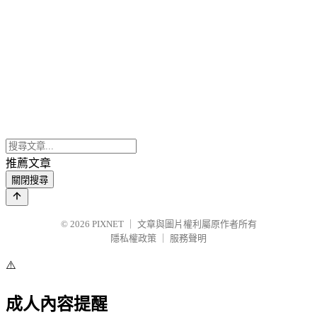
推薦文章
關閉搜尋
© 2026
PIXNET
｜
文章與圖片權利屬原作者所有
隱私權政策
｜
服務聲明
⚠️
成人內容提醒