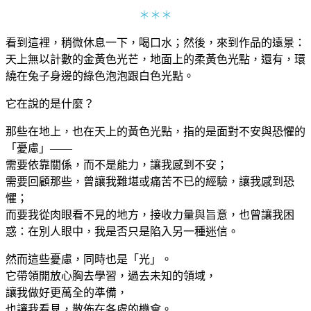
＊＊＊
看到這裡，稍微休息一下，喝口水；然後，來到作品的遠景：
天上無以計數的金黃色光芒，地面上的柔黃色光點，還有，環
繞在兔子身邊的綠色泡泡跟白色光點。
它在說的是什麼？
那些在地上，也在天上的黃色光點，指的是面對不安與恐懼的
「憂慮」
——
需要依靠關係，而不是能力，讓我感到不安；
需要回顧那些，曾讓我難堪或痛苦不已的經驗，讓我感到恐
懼；
而要我從肉眼看不見的地方，接收力量與旨意，也曾讓我困
惑：在別人眼中，我是否只是陷入另一種迷信。
然而這些憂慮，同時也是「光」。
它帶領開放心胸去學習，過去未知的領域，
讓我做好更萬全的準備，
也讓我看見，散佈在各處的機會。