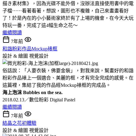
描き素材集》，因為光碟不能外借，沒辦法直接使用書中的電
子檔⋯⋯看著看著，想說，圖形也不複雜，自己來畫畫看好
了！於是內在的小小藝術家終於有了上場的機會，在今天大玩
特玩一番，完成了這4幅生命之花～
繼續閱讀
7年前
和諧粉彩作品Mockup裱框
設計 & 繪圖
視覺設計
俗話說：「人要衣裝，佛要金裝」，對我來說，幫畫好的和諧
粉彩作品裱上一個適合、美麗的框，才有完全完成的感覺。在
這篇裡，集結了我的作品經Mockup裱框的完成品。
海上泡沫 Bubbles on the sea.
2018.02.13／數位粉彩 Digital Pastel
繼續閱讀
7年前
結晶之花初體驗
設計 & 繪圖
視覺設計