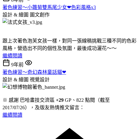
著色練習～小雛菊雙馬尾少女❤色彩風格x3
設計 & 繪圖
圖文創作
跟上次著色泡芙女孩一樣，對同一張線稿挑戰三種不同的色彩
風格，營造出不同的個性及氛圍，最後成功灑花～～
繼續閱讀
9年前
著色練習～奇幻森林童話貓❤
設計 & 繪圖
視覺設計
※ 感謝 巴哈畫技交流區
+29
GP、822 點閱（截至
2017/07/26），及版友熱情推文留言：
繼續閱讀