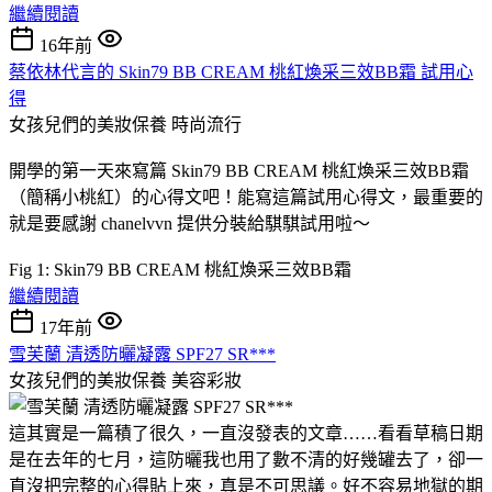
繼續閱讀
16年前
蔡依林代言的 Skin79 BB CREAM 桃紅煥采三效BB霜 試用心
得
女孩兒們的美妝保養
時尚流行
開學的第一天來寫篇 Skin79 BB CREAM 桃紅煥采三效BB霜
（簡稱小桃紅）的心得文吧！能寫這篇試用心得文，最重要的
就是要感謝 chanelvvn 提供分裝給騏騏試用啦～
Fig 1: Skin79 BB CREAM 桃紅煥采三效BB霜
繼續閱讀
17年前
雪芙蘭 清透防曬凝露 SPF27 SR***
女孩兒們的美妝保養
美容彩妝
這其實是一篇積了很久，一直沒發表的文章……看看草稿日期
是在去年的七月，這防曬我也用了數不清的好幾罐去了，卻一
直沒把完整的心得貼上來，真是不可思議。好不容易地獄的期