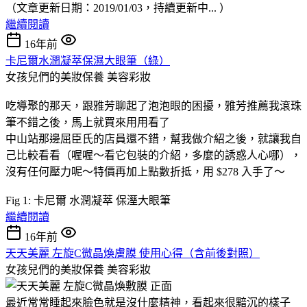
（文章更新日期：2019/01/03，持續更新中... ）
繼續閱讀
16年前
卡尼爾水潤凝萃保濕大眼筆（綠）
女孩兒們的美妝保養
美容彩妝
吃導聚的那天，跟雅芳聊起了泡泡眼的困擾，雅芳推薦我滾珠
筆不錯之後，馬上就買來用用看了
中山站那邊屈臣氏的店員還不錯，幫我做介紹之後，就讓我自
己比較看看（喔喔～看它包裝的介紹，多麼的誘惑人心哪），
沒有任何壓力呢～特價再加上點數折抵，用 $278 入手了～
Fig 1: 卡尼爾 水潤凝萃 保溼大眼筆
繼續閱讀
16年前
天天美麗 左旋C微晶煥膚膜 使用心得（含前後對照）
女孩兒們的美妝保養
美容彩妝
最近常常睡起來臉色就是沒什麼精神，看起來很黯沉的樣子