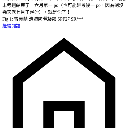
末考週結束了，六月第一 po（也可能是最後一 po，因為剩沒
幾天就七月了＠＠），就是你了！
Fig 1: 雪芙蘭 清透防曬凝露 SPF27 SR***
繼續閱讀