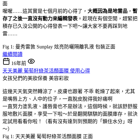
喔喔……這其實是七個月前的心得了，
大概因為是地雷品
，
暫
存了之後一直沒有動力來編輯發表
。趁現在有個空閒，趕緊把
積存已久沒公開的心得發表一下吧～讓大家不要再踩到地
雷……
Fig 1: 曼秀雷敦 Sunplay 炫亮防曬隔離乳液 包裝正面
繼續閱讀
16年前
天天美麗 葡萄籽綠茶活顏面膜 使用心得
女孩兒們的美妝保養
美容彩妝
這幾天天氣突然轉涼了，皮膚也跟著 不乖 乾燥了起來，尤其
是嘴唇上方、人中的位子，一直脫皮脫得我好痛啊
一直努力塗乳液、護唇膏也不是辦法，這個時候，就該舒舒服
服地敷片面膜，享受一下啦～於是翻開騏騏的面膜庫存，就決
定試用看看你啦！（看有沒有達到到預期的「鎖住水分」呀
～）
Fig 1: 天天美麗 葡萄籽綠茶活顏面膜 正面