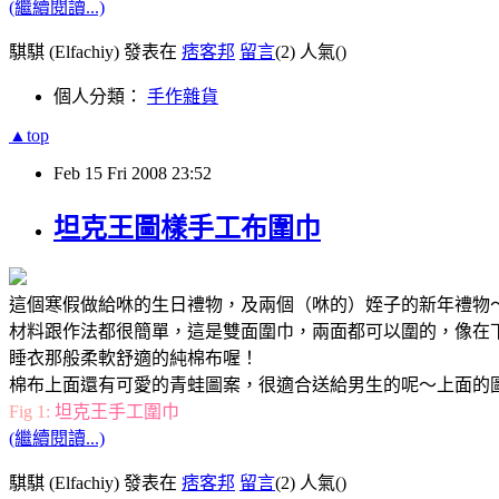
(繼續閱讀...)
騏騏 (Elfachiy) 發表在
痞客邦
留言
(2)
人氣(
)
個人分類：
手作雜貨
▲top
Feb
15
Fri
2008
23:52
坦克王圖樣手工布圍巾
這個寒假做給咻的生日禮物，及兩個（咻的）姪子的新年禮物
材料跟作法都很簡單，這是雙面圍巾，兩面都可以圍的，像在下
睡衣那般柔軟舒適的純棉布喔！
棉布上面還有可愛的青蛙圖案，很適合送給男生的呢～上面的圖案
Fig 1:
坦克王手工圍巾
(繼續閱讀...)
騏騏 (Elfachiy) 發表在
痞客邦
留言
(2)
人氣(
)