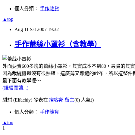
個人分類：
手作雜貨
▲top
Aug
11
Sat
2007
19:32
手作蕾絲小罩衫（含教學）
外面要賣600多塊的蕾絲小罩衫，其實成本不到80，最貴的
因為裁縫機還沒有很熟練，這麼薄又難縫的紗布，所以這整件
最下面有教學喔～
(繼續閱讀...)
騏騏 (Elfachiy) 發表在
痞客邦
留言
(0)
人氣(
)
個人分類：
手作雜貨
▲top
1