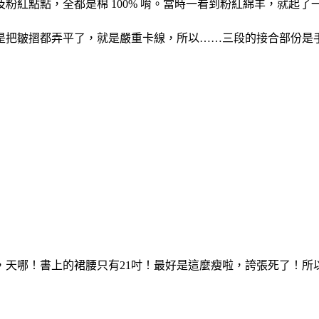
粉紅點點，全都是棉 100% 唷。當時一看到粉紅綿羊，就起
|
是把皺摺都弄平了，就是嚴重卡線，所以……三段的接合部份是
，天哪！書上的裙腰只有21吋！最好是這麼瘦啦，誇張死了！所