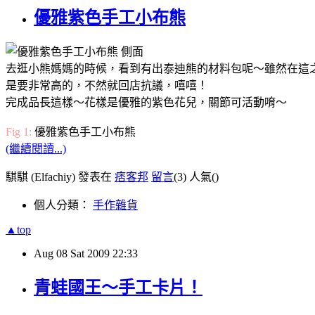
優雅紫色手工小布熊
去逛小熊媽媽的時候，看到有出泰迪熊的材料包呢～雖然在這
是要非常高的，不然就回店抗議，嘻嘻！
完成品長這樣～花樣是優雅的紫色花兒，關節可活動唷～
Fig 1:
優雅紫色手工小布熊
(繼續閱讀...)
騏騏 (Elfachiy) 發表在
痞客邦
留言
(3)
人氣(
)
個人分類：
手作雜貨
▲top
Aug
08
Sat
2009
22:33
青蛙國王～手工卡片！