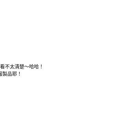
都看不太清楚～哈哈！
服製品耶！