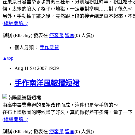
在東京日暮里やまよ買的三種布，分別是粉紅綿羊、粉紅格子及
候，太笨的陷入了格子小地獄，一定要對準啊……對了很久^^||
另外，手動抽了皺之後，竟然跟上段的接合總是車不起來，不
(繼續閱讀...)
騏騏 (Elfachiy) 發表在
痞客邦
留言
(0)
人氣(
)
個人分類：
手作雜貨
▲top
Aug
11
Sat
2007
19:39
手作南洋風皺摺短裙
由高中畢業典禮的長裙改作而成，這件也是全手縫的～
在布上畫版圖的時候畫了好久，真的做得差不多時，量了一下
(繼續閱讀...)
騏騏 (Elfachiy) 發表在
痞客邦
留言
(0)
人氣(
)