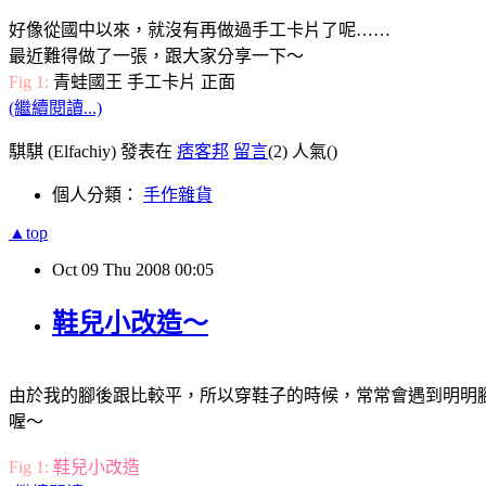
好像從國中以來，就沒有再做過手工卡片了呢……
最近難得做了一張，跟大家分享一下～
Fig 1:
青蛙國王 手工卡片 正面
(繼續閱讀...)
騏騏 (Elfachiy) 發表在
痞客邦
留言
(2)
人氣(
)
個人分類：
手作雜貨
▲top
Oct
09
Thu
2008
00:05
鞋兒小改造～
由於我的腳後跟比較平，所以穿鞋子的時候，常常會遇到明明
喔～
Fig 1:
鞋兒小改造