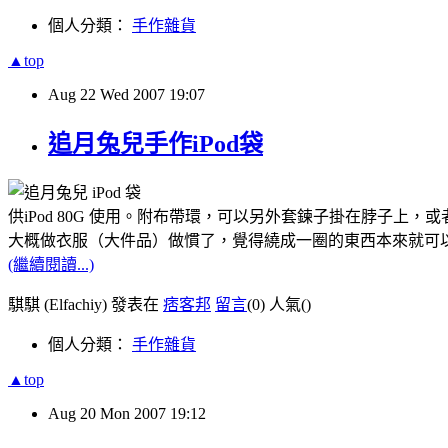
個人分類：
手作雜貨
▲top
Aug
22
Wed
2007
19:07
追月兔兒手作iPod袋
供iPod 80G 使用。附布帶環，可以另外套鍊子掛在脖子上，
大概做衣服（大件品）做慣了，覺得繞成一圈的東西本來就可
(繼續閱讀...)
騏騏 (Elfachiy) 發表在
痞客邦
留言
(0)
人氣(
)
個人分類：
手作雜貨
▲top
Aug
20
Mon
2007
19:12