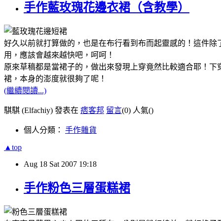
手作藍玫瑰花邊衣裙（含教學）
好久以前就打算做的，也是在布行看到布而起靈感的！這件除
用，應該會越來越快吧，呵呵！
原來草稿都是當裙子的，做出來發現上穿竟然比較適合耶！下
裙，本身的澎度就很夠了呢！
(繼續閱讀...)
騏騏 (Elfachiy) 發表在
痞客邦
留言
(0)
人氣(
)
個人分類：
手作雜貨
▲top
Aug
18
Sat
2007
19:18
手作粉色三層蛋糕裙