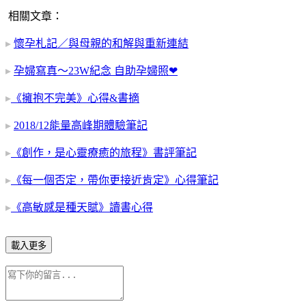
相關文章：
▸
懷孕札記／與母親的和解與重新連結
▸
孕婦寫真～23W紀念 自助孕婦照❤
▸
《擁抱不完美》心得&書摘
▸
2018/12能量高峰期體驗筆記
▸
《創作，是心靈療癒的旅程》書評筆記
▸
《每一個否定，帶你更接近肯定》心得筆記
▸
《高敏感是種天賦》讀書心得
載入更多