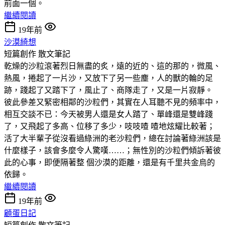
前面一個。
繼續閱讀
19年前
沙漠綺想
短篇創作
散文筆記
乾燥的沙粒滾著烈日無盡的炙，遠的近的、這的那的，微風、
熱風，捲起了一片沙，又放下了另一些塵，人的獸的輪的足
跡，踐起了又踏下了，風止了、商隊走了，又是一片寂靜。
彼此參差又緊密相鄰的沙粒們，其實在人耳聽不見的頻率中，
相互交談不已：今天被男人還是女人踏了、單峰還是雙峰踐
了，又飛起了多高、位移了多少，吱吱喳 喳地炫耀比較著；
活了大半輩子從沒看過綠洲的老沙粒們，總在討論著綠洲該是
什麼樣子，該會多麼令人驚嘆……；無性別的沙粒們傾訴著彼
此的心事，即便隔著整 個沙漠的距離，還是有千里共金烏的
依歸。
繼續閱讀
19年前
顧蛋日記