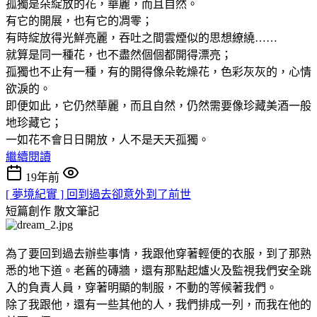
孤獨是朵綻放的花，華麗，而且自然。
有它的開展，也有它的凋零；
有時綻放得光鮮亮麗，吞吐之間雲煙似的思想繚繞……
就算是同一種花，也不盡然個個都開得漂亮；
孤獨也不止有一種，有的開得像朵乾燥花，色彩灰灰的，心情
欲淚的。
即便如此，它仍然華麗，而且自然，仍然需要像珍藏美酒一般
地珍藏它；
一如花不會日日開放，人不是天天孤獨。
繼續閱讀
19年前
[ 夢境紀實 ] 回到過去卻意外到了前世
短篇創作
散文筆記
為了要回到過去辦些事情，我跟他穿著輕便的衣服，到了那熟
悉的地下道。老舊的磚牆，還有那點起爐火及監視我們安全跳
入的負責人員，穿著明顯的制服，不動的等候著我們。
除了我跟他，還有一些其他的人，我們排成一列，而我在他的