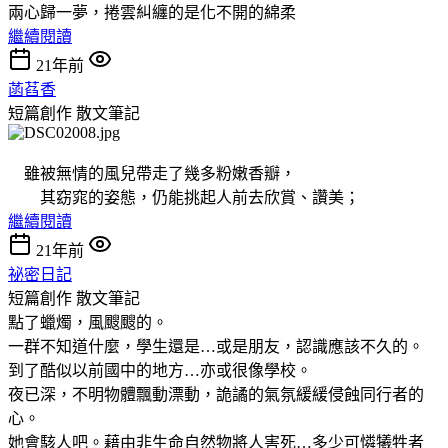
兩心歸一夢，捲雲糾纏的是化不開的綿柔
繼續閱讀
21年前
菡萏香
短篇創作
散文筆記
雖被無情的風兒帶走了幾多粉嫩香瓣，
其窈窕的姿態，仍能挑起人前去欣賞、讚美；
繼續閱讀
21年前
祕密日記
短篇創作
散文筆記
點了蠟燭，風颼颼的。
一群不知道什麼，學生還是…或是朋友，認識應該不久的。
到了酷似以前國中的地方…亦或很像學校。
夜已深，不明物體飄動漂動，詭譎的氣氛緩緩侵蝕同行者的
心。
她會駭人吧。藉由非生命自然物將人害死…多少可憐犧牲者