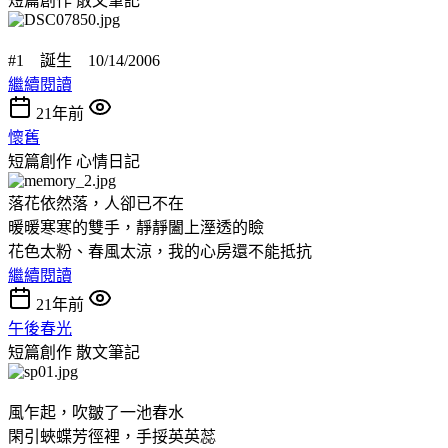
短篇創作
散文筆記
#1 誕生 10/14/2006
繼續閱讀
21年前
懷舊
短篇創作
心情日記
落花依然落，人卻已不在
暖暖寒寒的雙手，靜靜闔上溼透的瞼
花色太粉、春風太涼，我的心房還不能抵抗
繼續閱讀
21年前
午後春光
短篇創作
散文筆記
風乍起，吹皺了一池春水
閑引蛺蝶芳徑裡，手挼英英蕊