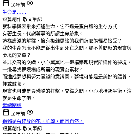
18年前
生命是……
短篇創作
散文筆記
就科學與表象來描述生命，它不過是蛋白體的生存方式，
有著生長、代謝等等的所謂生命跡象。
這樣膚淺的解釋，擁有複雜思緒的我們怎麼能輕易接受？
我的生命怎麼不能是從出生到死亡之間，那不曾間斷的現實與
夢境的交織？
並非交替的交織，小心翼翼地一邊構築起現實所延伸的夢境，
一邊尋找夢境構成所需的現實為素材。
而達成夢想與努力實踐的意識間，夢境可能是最美好的餵養，
抑或慰養，
現實也可能是最殘酷的打擊，交織之間，小心地拾起平衡，這
就是生命了吧。
繼續閱讀
18年前
孤獨是朵綻放的花，華麗，而且自然。
短篇創作
散文筆記