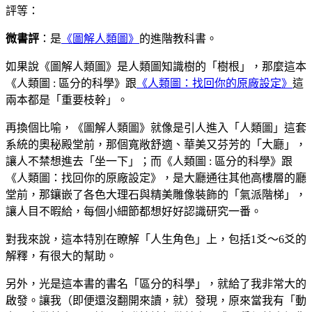
評等：
微書評
：是
《圖解人類圖》
的進階教科書。
如果說《圖解人類圖》是人類圖知識樹的「樹根」，那麼這本
《人類圖 : 區分的科學》跟
《人類圖：找回你的原廠設定》
這
兩本都是「重要枝幹」。
再換個比喻，《圖解人類圖》就像是引人進入「人類圖」這套
系統的奧秘殿堂前，那個寬敞舒適、華美又芬芳的「大廳」，
讓人不禁想進去「坐一下」；而《人類圖 : 區分的科學》跟
《人類圖：找回你的原廠設定》，是大廳通往其他高樓層的廳
堂前，那鑲嵌了各色大理石與精美雕像裝飾的「氣派階梯」，
讓人目不暇給，每個小細節都想好好認識研究一番。
對我來說，這本特別在瞭解「人生角色」上，包括1爻～6爻的
解釋，有很大的幫助。
另外，光是這本書的書名「區分的科學」，就給了我非常大的
啟發。讓我（即便還沒翻開來讀，就）發現，原來當我有「動