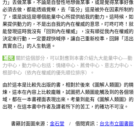
力」去做某事，不論是自發性地想做某事，或是覺得某事好像
必須去做，都能透過覺察，去「區分」這是被外在因素所制約
了，還是說這是哪個能量中心所提供給我的動力。這時候，如
果提供動力的，不是出自我的內在權威的意思，叮咚叮咚！就
能發現這時我沒有「回到內在權威」，沒有順從我內在權威的
決定來行動，一定要趕快喊停，讓自己重新校準，回歸「活出
真實自己」的人生軌道。
補充
關於這個部分，可以對應到本書介紹九大能量中心—動
力中心，動力中心包括：情緒中心、薦骨中心、意志力中心、
根部中心（依內在權威的優先順位排序）。
由於這本是比較先出版的書，相對於後來《圖解人類圖》的精
煉，這本在內容上比較龐雜，試圖把人類圖能觸及到的各個領
域，都在一本書裡面表現出來。考量到能有《圖解人類圖》的
出現，在這本書中作者及譯者所下的苦工，的確功不可沒。
書籍封面圖來源：
金石堂
/ 借閱資訊：
台北市立圖書館