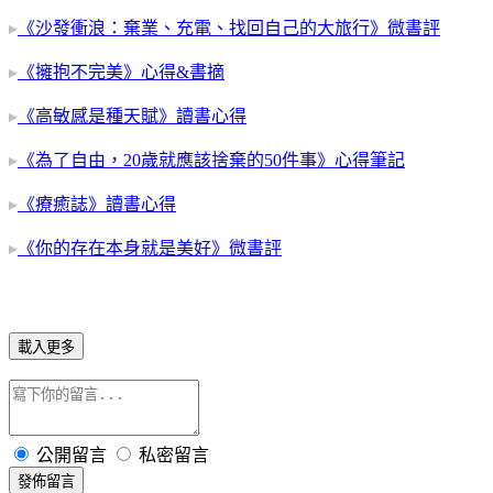
▸
《沙發衝浪：棄業、充電、找回自己的大旅行》微書評
▸
《擁抱不完美》心得&書摘
▸
《高敏感是種天賦》讀書心得
▸
《為了自由，20歲就應該捨棄的50件事》心得筆記
▸
《療癒誌》讀書心得
▸
《你的存在本身就是美好》微書評
載入更多
公開留言
私密留言
發佈留言