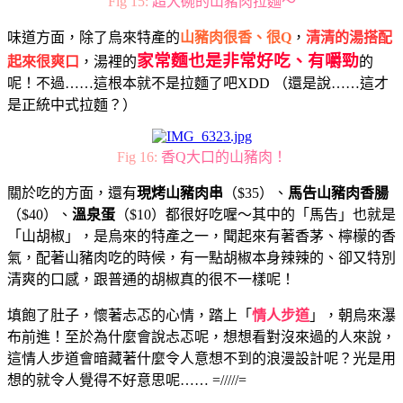
Fig 15:
超大碗的山豬肉拉麵～
味道方面，除了烏來特產的
山豬肉很香、很Q
，
清清的湯搭配
家常麵也是非常好吃、有嚼勁
起來很爽口
，湯裡的
的
呢！不過……這根本就不是拉麵了吧XDD （還是說……這才
是正統中式拉麵？）
Fig 16:
香Q大口的山豬肉！
關於吃的方面，還有
現烤山豬肉串
（$35）、
馬告山豬肉香腸
（$40）、
溫泉蛋
（$10）都很好吃喔～其中的「馬告」也就是
「山胡椒」，是烏來的特產之一，聞起來有著香茅、檸檬的香
氣，配著山豬肉吃的時候，有一點胡椒本身辣辣的、卻又特別
清爽的口感，跟普通的胡椒真的很不一樣呢！
填飽了肚子，懷著忐忑的心情，踏上「
情人步道
」，朝烏來瀑
布前進！至於為什麼會說忐忑呢，想想看對沒來過的人來說，
這情人步道會暗藏著什麼令人意想不到的浪漫設計呢？光是用
想的就令人覺得不好意思呢…… =/////=