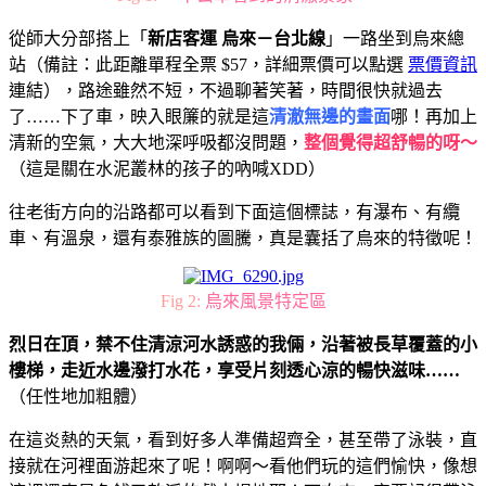
從師大分部搭上「
新店客運 烏來－台北線
」一路坐到烏來總
站（備註：此距離單程全票 $57，詳細票價可以點選
票價資訊
連結），路途雖然不短，不過聊著笑著，時間很快就過去
了……下了車，映入眼簾的就是這
清澈無邊的畫面
哪！再加上
清新的空氣，大大地深呼吸都沒問題，
整個覺得超舒暢的呀～
（這是關在水泥叢林的孩子的吶喊XDD）
往老街方向的沿路都可以看到下面這個標誌，有瀑布、有纜
車、有溫泉，還有泰雅族的圖騰，真是囊括了烏來的特徵呢！
Fig 2:
烏來風景特定區
烈日在頂，禁不住清涼河水誘惑的我倆，沿著被長草覆蓋的小
樓梯，走近水邊潑打水花，享受片刻透心涼的暢快滋味……
（任性地加粗體）
在這炎熱的天氣，看到好多人準備超齊全，甚至帶了泳裝，直
接就在河裡面游起來了呢！啊啊～看他們玩的這們愉快，像想