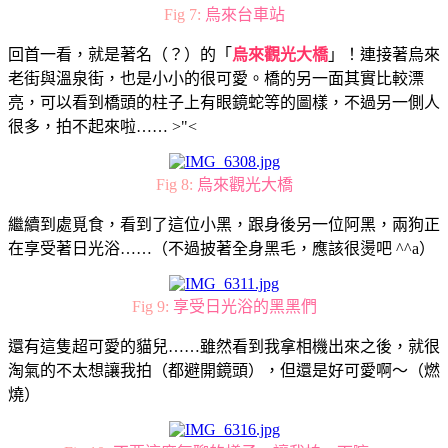
Fig 7:
烏來台車站
回首一看，就是著名（？）的「
烏來觀光大橋
」！連接著烏來
老街與溫泉街，也是小小的很可愛。橋的另一面其實比較漂
亮，可以看到橋頭的柱子上有眼鏡蛇等的圖樣，不過另一側人
很多，拍不起來啦…… >"<
Fig 8:
烏來觀光大橋
繼續到處覓食，看到了這位小黑，跟身後另一位阿黑，兩狗正
在享受著日光浴……（不過披著全身黑毛，應該很燙吧 ^^a）
Fig 9:
享受日光浴的黑黑們
還有這隻超可愛的貓兒……雖然看到我拿相機出來之後，就很
淘氣的不太想讓我拍（都避開鏡頭），但還是好可愛啊～（燃
燒）