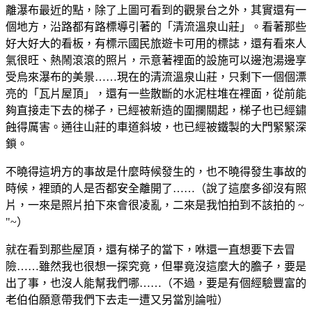
離瀑布最近的點，除了上圖可看到的觀景台之外，其實還有一
個地方，沿路都有路標導引著的「清流溫泉山莊」。看著那些
好大好大的看板，有標示國民旅遊卡可用的標誌，還有看來人
氣很旺、熱鬧滾滾的照片，示意著裡面的設施可以邊泡湯邊享
受烏來瀑布的美景……現在的清流溫泉山莊，只剩下一個個漂
亮的「瓦片屋頂」，還有一些散斷的水泥柱堆在裡面，從前能
夠直接走下去的梯子，已經被新造的圍攔關起，梯子也已經鏽
蝕得厲害。通往山莊的車道斜坡，也已經被鐵製的大門緊緊深
鎖。
不曉得這坍方的事故是什麼時候發生的，也不曉得發生事故的
時候，裡頭的人是否都安全離開了……（說了這麼多卻沒有照
片，一來是照片拍下來會很凌亂，二來是我怕拍到不該拍的 ~
"~）
就在看到那些屋頂，還有梯子的當下，咻還一直想要下去冒
險……雖然我也很想一探究竟，但畢竟沒這麼大的膽子，要是
出了事，也沒人能幫我們哪……（不過，要是有個經驗豐富的
老伯伯願意帶我們下去走一遭又另當別論啦）