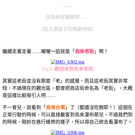
……
因為牠有複眼啊……
（陷入傻孩子的無窮吶喊）
繼續走著走著……喔喔～這就是「
烏來老街
」啊！
Fig 6:
歡迎來到烏來老街
其實這老街並沒有那麼「老」的感覺，而且這老街其實非常
短，不過現在的觀光區，都會把商店街命名為「老街」，大概
是這樣比較吸引人吧……
不一會兒，就看到「
烏來台車
」了（都還沒吃飽耶！）這個在
正常行駛的時候，可以直接載客到烏來瀑布那兒，不過我們到
的時候，剛好在進行維修的樣子，所以得自己爬去看瀑布了。