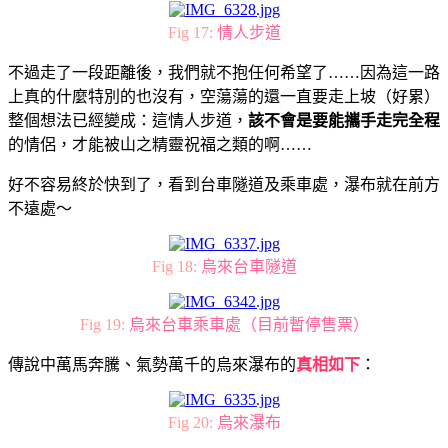
Fig 17:
情人步道
不過走了一段距離後，我們就不抱任何希望了……因為這一路
上真的什麼特別的也沒有，空蕩蕩的還一直要走上坡（好累）
整個想法已經變成：這情人步道，
該不會是要能攜手走完全程
的情侶，才能被山之精靈祝福之類的啊……
好不容易終於快到了，看到台車隧道及乘車處，瀑布就在前方
不遠處～
Fig 18:
烏來台車隧道
Fig 19:
烏來台車乘車處（目前暫停售票）
傳說中萬馬奔騰、氣勢萬千的烏來瀑布的
真相如下
：
Fig 20:
烏來瀑布