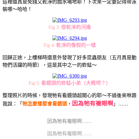
這裡還真是免錢又乾淨的戲水場地耶！下次來一定要記得帶泳
裝哪～哈哈！
Fig 3:
很乾淨的河邊
Fig 4:
乾淨的像假的一樣
回歸正途，上樓梯時還意外發現了好多昆蟲朋友（五月真是動
物們活躍的時節），這是其中之一的蚱蜢～
Fig 5:
看鏡頭的蚱蜢小弟（大概吧？）
整理照片的時候，發現牠有看鏡頭超開心的耶～不過後來咻跟
因為牠有複眼啊
我說：「
牠怎麼樣都會看鏡頭
，
」……
因為牠有複眼啊……
因為牠有複眼啊……