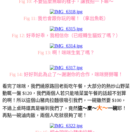
Fig 10:
不要這麼無聊的樣子，讓我拍一下嘛～
Fig 11:
我也會跟你玩的喔！（拿出魚乾）
Fig 12:
好乖好乖，我相信你（已經轉生貓奴了嗎？）
Fig 13:
啊！咪咪生氣了嗎？
Fig 14:
好好到此為止了～謝謝你的合作，咪咪掰掰囉！
看完了咪咪，我們繞原路回老街吃午餐，大部分的熱炒山野菜
動輒一盤 $120，我們兩個人若只能啃菜當午餐的話超不划算
的啊！所以這個山豬肉拉麵很吸引我們，一碗雖然要 $100，
大～
不過上桌時還真是嚇到我們了，竟然
這～麼～
一碗
耶！
再點一碗滷肉飯，兩個人吃就很夠了呢！