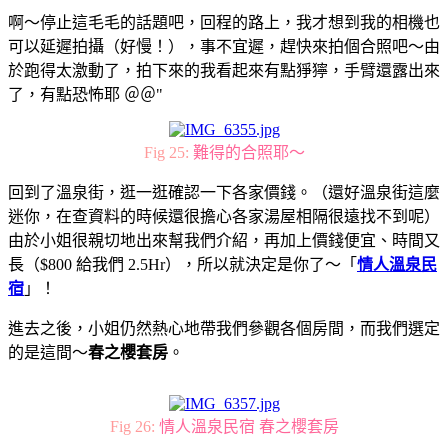
啊～停止這毛毛的話題吧，回程的路上，我才想到我的相機也
可以延遲拍攝（好慢！），事不宜遲，趕快來拍個合照吧～由
於跑得太激動了，拍下來的我看起來有點猙獰，手臂還露出來
了，有點恐怖耶 ＠＠"
Fig 25:
難得的合照耶～
回到了溫泉街，逛一逛確認一下各家價錢。（還好溫泉街這麼
迷你，在查資料的時候還很擔心各家湯屋相隔很遠找不到呢）
由於小姐很親切地出來幫我們介紹，再加上價錢便宜、時間又
長（$800 給我們 2.5Hr），所以就決定是你了～「
情人溫泉民
宿
」！
進去之後，小姐仍然熱心地帶我們參觀各個房間，而我們選定
的是這間～
春之櫻套房
。
Fig 26:
情人溫泉民宿 春之櫻套房