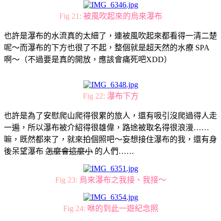
Fig 21:
被風吹起來的烏來瀑布
也許是瀑布的水流真的太細了，連被風吹起來都看得一清二楚
呢～而瀑布的下方也很了不起，整個就是超天然的水療 SPA
啊～（不過要是真的開放，應該會痛死吧XDD）
Fig 22:
瀑布下方
也許是為了安慰爬山爬得很累的旅人，還有吸引沒爬過得人走
一遍，所以瀑布被介紹得很雄偉，路途被取名得很浪漫……
嘛，既然都來了，就來拍個照吧～妄想接住瀑布的我，還有身
後呆望瀑布
怎麼會這麼小
的人們……
Fig 23:
烏來瀑布之我接、我接～
Fig 24:
咻的到此一遊紀念照