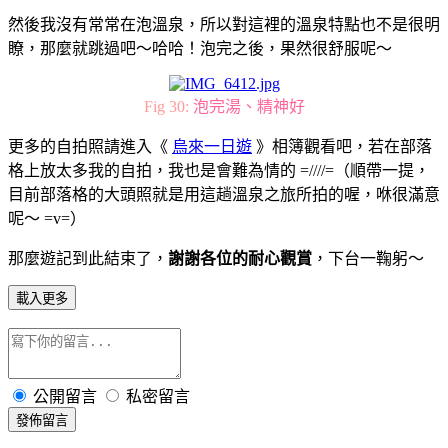
然後我沒有常常在泡溫泉，所以對這裡的溫泉特點也不是很明
瞭，那麼就跳過吧～哈哈！泡完之後，果然很舒服呢～
Fig 30:
泡完湯、精神好
更多的自拍照請進入《
烏來一日遊
》相簿觀看吧，若在部落
格上放太多我的自拍，我也是會難為情的 =////=（順帶一提，
目前部落格的大頭照就是用這趟溫泉之旅所拍的喔，咻很滿意
呢～ =v=）
那麼遊記到此結束了，
謝謝各位的耐心觀賞
，下台一鞠躬～
載入更多
公開留言
私密留言
發佈留言