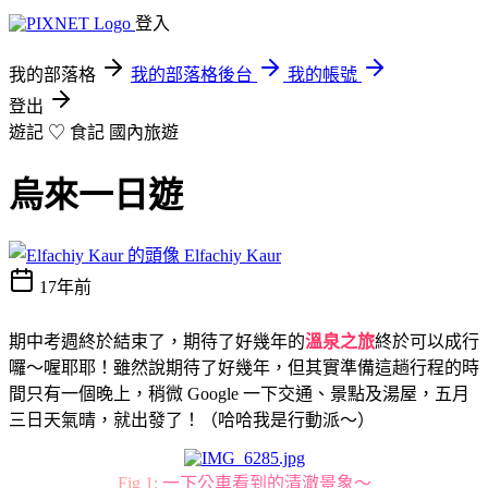
登入
我的部落格
我的部落格後台
我的帳號
登出
遊記 ♡ 食記
國內旅遊
烏來一日遊
Elfachiy Kaur
17年前
期中考週終於結束了，期待了好幾年的
溫泉之旅
終於可以成行
囉～喔耶耶！雖然說期待了好幾年，但其實準備這趟行程的時
間只有一個晚上，稍微 Google 一下交通、景點及湯屋，五月
三日天氣晴，就出發了！（哈哈我是行動派～）
Fig 1:
一下公車看到的清澈景象～